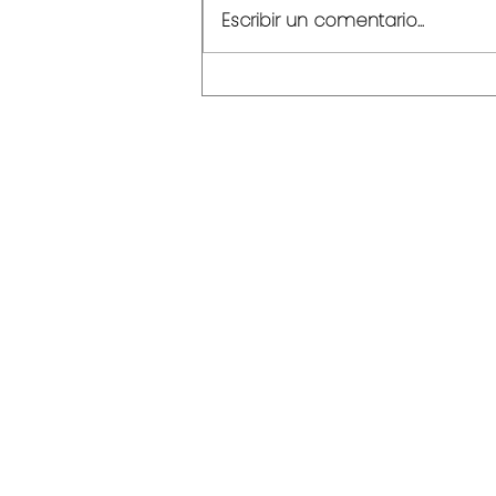
Escribir un comentario...
El ecosistema que
redefine la hotelería.