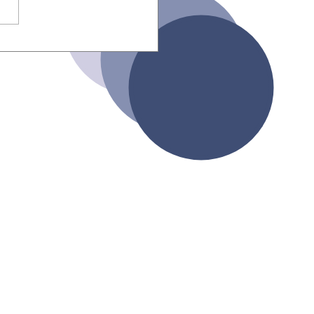
 el hotel: el 93%
eba sin leer.