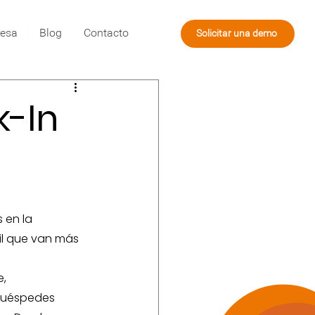
esa
Blog
Contacto
Solicitar una demo
k-In
 en la 
l que van más 
, 
huéspedes 