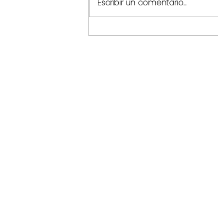
Escribir un comentario...
El ecosistema que
redefine la hotelería.