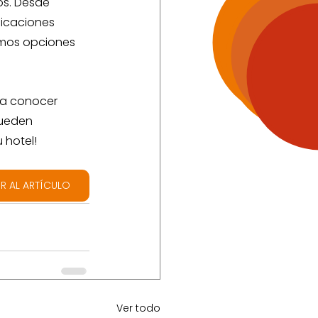
s. Desde 
licaciones 
amos opciones 
ra conocer 
ueden 
 hotel! 
IR AL ARTÍCULO
Ver todo