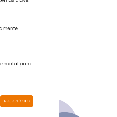
temas clave:
ramente 
ndamental para 
IR AL ARTÍCULO