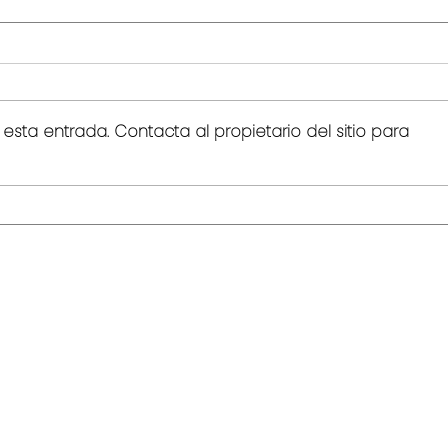
sta entrada. Contacta al propietario del sitio para
La reserva no cierra la
IA en
venta: la abre.
apru