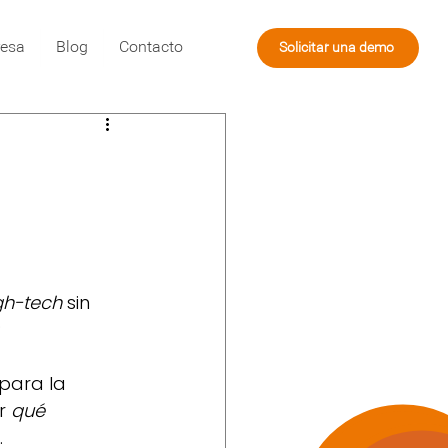
esa
Blog
Contacto
Solicitar una demo
gh-tech
 sin 
?
 para la 
r 
qué
.