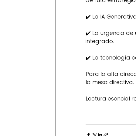
de ruta estratégi
✔️ La IA Generativ
✔️ La urgencia de 
integrado.
✔️ La tecnología c
Para la alta direc
la mesa directiva.
Lectura esencial 