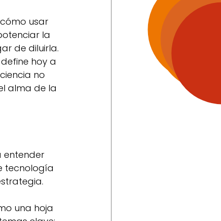
 cómo usar 
potenciar la 
r de diluirla.
define hoy a 
ficiencia no 
el alma de la 
a entender 
e tecnología 
strategia.
omo una hoja 