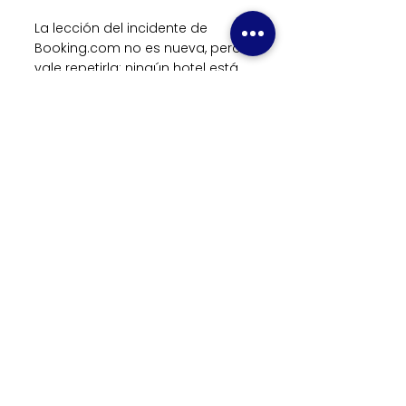
La lección del incidente de 
Booking.com no es nueva, pero 
vale repetirla: ningún hotel está 
completamente aislado de la 
ciberseguridad de los canales 
de distribución con los que 
trabaja. La única respuesta 
realista es construir el propio 
perímetro.
Eso implica mirar el stack 
completo: qué datos se reciben 
de cada OTA, dónde se 
almacenan, quién los consulta, 
qué comunicaciones salen al 
huésped, desde qué sistemas y 
con qué dominios. La mayoría 
de los hoteles medianos en 
Latinoamérica no tiene una 